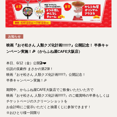
お知らせ
映画『おそ松さん 人類クズ化計画!!!!!?』公開記念！ 半券キャ
ンペーン実施！🎉（からふね屋CAFE大阪店）
本日、6/12（金）公開🎬❤️
伝説の笑劇作 まさかの第2弾！
映画『おそ松さん 人類クズ化計画!!!!!?』公開記念！
半券キャンペーン実施！🎉
期間中、からふね屋CAFE大阪店でご飲食いただいた方で
映画『おそ松さん 人類クズ化計画!!!!!?』のご鑑賞時の半券もしくは
チケットページのスクリーンショットを
お会計時にご提示いただくと抽選くじに参加できます！
※おひとり様一回限り