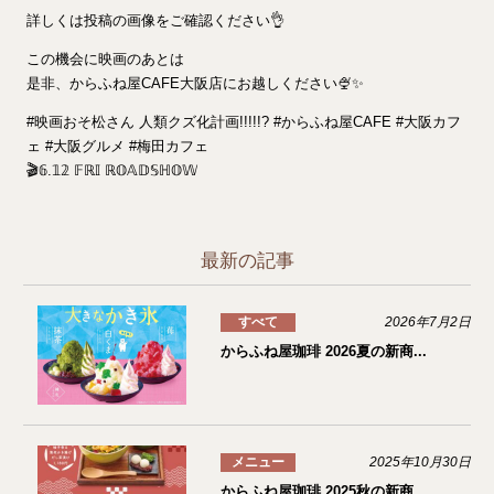
詳しくは投稿の画像をご確認ください👌
この機会に映画のあとは
是非、からふね屋CAFE大阪店にお越しください🍨✨
#映画おそ松さん 人類クズ化計画!!!!!? #からふね屋CAFE #大阪カフ
ェ #大阪グルメ #梅田カフェ
🎬𝟞.𝟙𝟚 𝔽ℝ𝕀 ℝ𝕆𝔸𝔻𝕊ℍ𝕆𝕎
最新の記事
すべて
2026年7月2日
からふね屋珈琲 2026夏の新商...
メニュー
2025年10月30日
からふね屋珈琲 2025秋の新商...