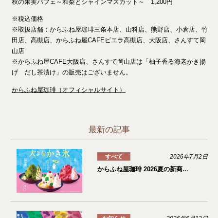
秋の果実パフェ～和梨とシャインマスカット～ 1,200円
※税込価格
※取扱店舗：からふね屋珈琲三条本店、山科店、熊野店、小倉店、竹
田店、高槻店、からふね屋CAFEビエラ高槻店、大阪店、さんすて岡
山店
※からふね屋CAFE大阪店、さんすて岡山店は「柚子香る海老かき揚
げ だし茶漬け」の販売はございません。
からふね屋珈琲（オフィシャルサイト）
最新の記事
すべて
2026年7月2日
からふね屋珈琲 2026夏の新商...