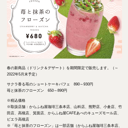
春の新商品（ドリンク＆デザート）を期間限定で販売します。（～
2022年5月末予定）
サクラ香る苺のショートケーキパフェ 890～930円
苺と抹茶のフローズン 650～890円
※税込価格
※取扱店舗：からふね屋珈琲三条本店、山科店、熊野店、小倉店、竹
田店、高槻店、箕面店、からふね屋CAFEあべのキューズモール店、
ビエラ高槻店
※「苺と抹茶のフローズン」は一部店舗（からふね屋珈琲三条本店、